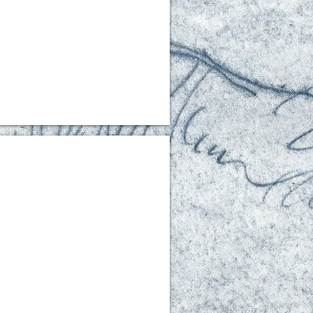
trait 9
le