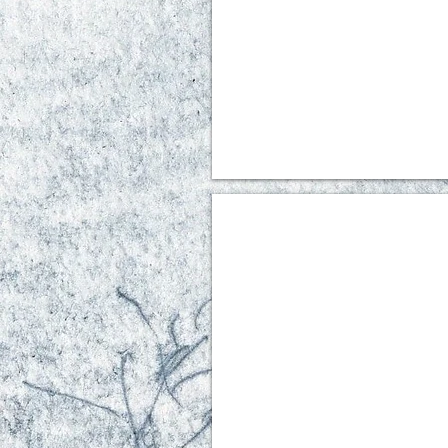
Piaf au trait 4
Encre