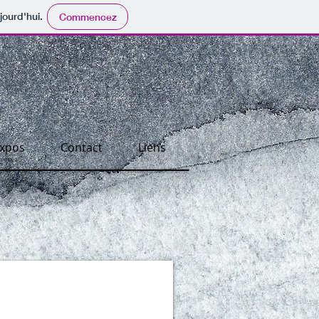
jourd'hui.
Commencez
Expos
Contact
Liens
 trait 3