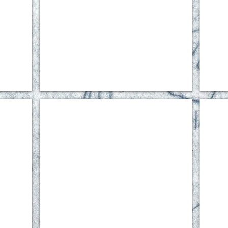
Piaf trait 2
Piaf au 
Encre
Aquarel