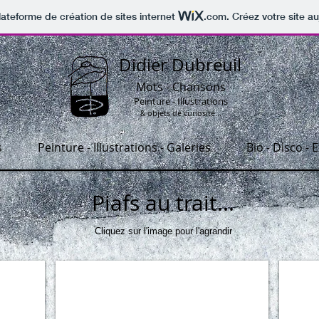
lateforme de création de sites internet
.com
. Créez votre site au
Didier Dubreuil
Mots - Chansons
Peinture - Illustrations
objets de curiosité...
&
s
Peinture - Illustrations - Galeries
Bio - Disco - 
Piafs au trait...
Cliquez sur l'image pour l'agrandir
Piaf au trait 5
Piafs au
Encre
Encre